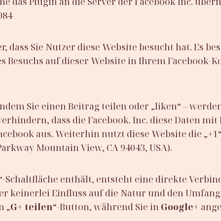
e das Plugin an die Server der Facebook Inc. übermi
084
, dass Sie Nutzer diese Website besucht hat. Es best
es Besuchs auf dieser Website in Ihrem Facebook-
indem Sie einen Beitrag teilen oder „liken“ – werd
 verhindern, dass die Facebook. Inc. diese Daten mi
acebook aus. Weiterhin nutzt diese Website die „+1
 Parkway Mountain View, CA 94043, USA).
“-Schaltfläche enthält, entsteht eine direkte Ver
r keinerlei Einfluss auf die Natur und den Umfang 
n „
G+ teilen
“-Button, während Sie in
Google+
angem